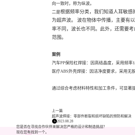
向一致时，称为纵波。
根据频率分类，我们知道人耳敏感
二是
为超声波。 波在物体中传播，主要有
率不同，波长也不同。此外，还需要考
范围。
案例
汽车
PP
保险杠焊接：因高结晶度，采用频率
1
医疗
ABS
外壳焊接：因洁净度要求，采用无
通过综合考虑材料特性和加工条件，可显著
上一篇
超声波焊接：零部件断裂和损坏缺陷的预防和解决
2023.08.28
您是否在寻找合作伙伴来解决您严格的设计和制造挑战？
现在您有找到一个。