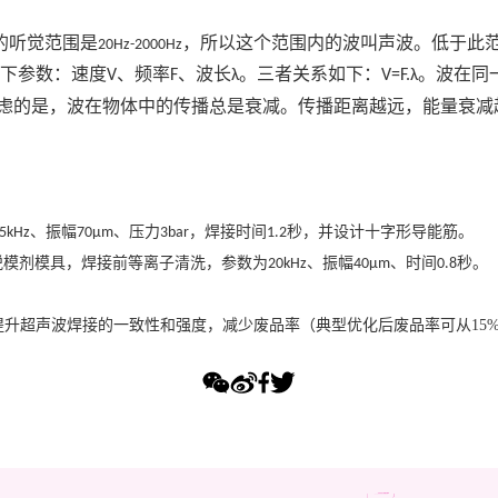
的听觉范围是
，所以这个范围内的波叫声波。低于此
20Hz-2000Hz
以下参数：速度
、频率
、波长
。三者关系如下：
。波在同
V
F
λ
V=F.λ
虑的是，波在物体中的传播总是衰减。传播距离越远，能量衰减
、振幅
、压力
，焊接时间
秒，并设计十字形导能筋。
5kHz
70μm
3bar
1.2
脱模剂模具，焊接前等离子清洗，参数为
、振幅
、时间
秒。
20kHz
40μm
0.8
提升超声波焊接的一致性和强度，减少废品率（典型优化后废品率可从
15