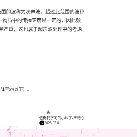
范围的波称为次声波，超过此范围的波称
一物质中的传播速度是一定的，因此频
越严重，这也属于超声波处理中的考虑
%
降至
以下）。
3%
下一篇
值得我学习的小伙子-王楷心
2025.07.01