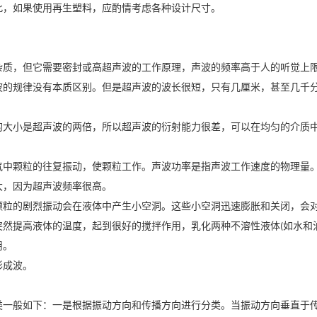
此，如果使用再生塑料，应酌情考虑各种设计尺寸。
质，但它需要密封或高超声波的工作原理，声波的频率高于人的听觉上限(
波的规律没有本质区别。但是超声波的波长很短，只有几厘米，甚至几千
的大小是超声波的两倍，所以超声波的衍射能力很差，可以在均匀的介质
气中颗粒的往复振动，使颗粒工作。声波功率是指声波工作速度的物理量
大，因为超声波频率很高。
颗粒的剧烈振动会在液体中产生小空洞。这些小空洞迅速膨胀和关闭，会
突然提高液体的温度，起到很好的搅拌作用，乳化两种不溶性液体
如水和
(
用。
形成波。
类一般如下：一是根据振动方向和传播方向进行分类。当振动方向垂直于