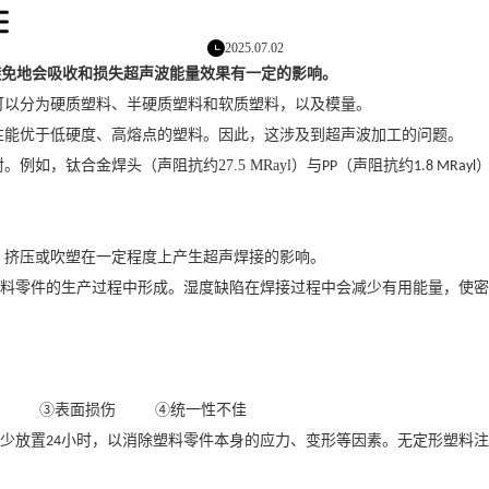
2025.07.02
避免地会吸收和损失超声波能量效果有一定的影响。
可以分为硬质塑料、半硬质塑料和软质塑料，以及模量。
性能优于低硬度、高熔点的塑料。因此，这涉及到超声波加工的问题。
射。例如，钛合金焊头（声阻抗约
27.5 MRayl
）与
（声阻抗约
PP
1.8 MRayl
、挤压或吹塑在一定程度上产生
超声焊接
的影响。
料零件的生产过程中形成。湿度缺陷在焊接过程中会减少有用能量，使密
。
③
表面损伤
④
统一性不佳
少放置
小时，以消除塑料零件本身的应力、变形等因素。无定形塑料注
24