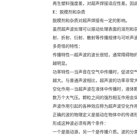
再生塑料强度差，对超声焊接适应性差。因
E
：脱模剂和杂质
脱模剂和杂质对超声焊接有一定的影响。
虽然超声波处理可以振动处理表面的溶剂和杂
射、折射、衍射、散射等传播规律与可听声
多奇怪的特性：
传播特性
超声波的波长很短，通常障碍物
──
越明显。
功率特性
当声音在空气中传播时，促进空
──
越大。与普通声波相比，超声波的功率非常
空化作用
当超声波在液体中传播时，液体
──
数万个大气压。颗粒之间的强烈相互作用会
声波作用引起的各种效应称为超声波空化作
正确的波的物理定义是振动在物体中的传递
形成这种波必须有两个条件：
一个是振动源，另一个是传播介质。波的分