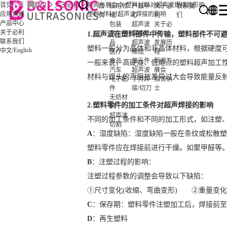
首页
首页
关于必利
新闻与展会
塑料材料对超声波焊接的影响
首
应用领
产品中
关于必
联系我
应用领域
塑料材料对超声波焊接的影响
页
域
心
利
们
产品中心
包装
超声波
关于必
关于必利
卫生用
焊接机
利
1.
超声波
在塑料部件中传输，塑料部件不可
联系我们
品
超声波
发展历
塑料一般分为晶体和非晶体材料，根据硬度
/
English
中文
医疗
模组
程
食品
单元件
新闻与
一般来说，高硬度、低熔点的塑料超声加工
汽车
超声波
展会
材料与焊头的声阻抗差异过大会导致能量反
电子配
手持焊
招贤纳
件
接/切刀
士
无纺材
2.塑料零件的加工条件对超声焊接的影响
料
超声波
不同的加工条件和不同的加工形式，如注塑
切割
A
：湿度缺陷：湿度缺陷一般在条纹或松散塑
塑料零件应在焊接前进行干燥。如聚甲醛等
B
：注塑过程的影响：
注塑过程参数的调整会导致以下缺陷：
①尺寸变化(收缩、弯曲变形)
②重量变化
C
：保存期：塑料零件注塑加工后，焊接前至
D
：再生塑料