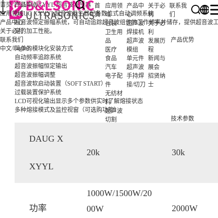
首页
产品中心
DAUG XXYYL 超音波发生器
首
应用领
产品中
关于必
联系我
应用领域
DAUG XXYYL超音波发生器配备数位式自动调频系统
页
域
心
利
们
产品中心
超音波恒定振幅系统，可自动追踪超音波组件的工作频率并储存，提供超音波
包装
超声波
关于必
关于必利
定的加工性能。
卫生用
焊接机
利
联系我们
产品优势
品
超声波
发展历
/
English
中文
简单的模块化安装方式
医疗
模组
程
自动频率追踪系统
食品
单元件
新闻与
超音波振幅恒定输出
汽车
超声波
展会
超音波振幅调整
电子配
手持焊
招贤纳
超音波软启动装置（SOFT START）
件
接/切刀
士
过载装置保护系统
无纺材
LCD可视化输出显示多个参数供实时了解熔接状态
料
多种熔接模式及监控视窗（可选购功能）
超声波
技术参数
切割
DAUG X
20k
30k
XYYL
1000W/1500W/20
功率
2000W
00W