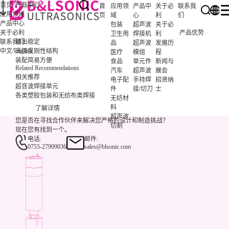
首页
产品中心
首
应用领
产品中
关于必
联系我
应用领域
页
域
心
利
们
产品中心
包装
超声波
关于必
关于必利
产品优势
卫生用
焊接机
利
联系我们
输出稳定
品
超声波
发展历
/
English
中文
高强度刚性结构
医疗
模组
程
装配简易方便
食品
单元件
新闻与
Related Recommendations
汽车
超声波
展会
相关推荐
电子配
手持焊
招贤纳
超音波焊接单元
件
接/切刀
士
各类塑胶包装和无纺布类焊接
无纺材
料
了解详情
超声波
您是否在寻找合作伙伴来解决您严格的设计和制造挑战？
切割
现在您有找到一个。
电话:
邮件:
0755-27909036
sales@blsonic.com