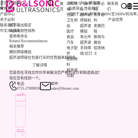
首页
产品中心
BE38-32 20k 换能器
首
应用领
产品中
关于必
联系我
应用领域
品质突出 性能稳定
页
域
心
利
们
产品中心
可用于20kHz频率及1000W至5000
包装
超声波
关于必
关于必利
产品优势
卫生用
焊接机
利
联系我们
频率输出稳定
品
超声波
发展历
/
English
中文
高强度刚性结构
医疗
模组
程
使用寿命长
食品
单元件
新闻与
Related Recommendations
汽车
超声波
展会
相关推荐
电子配
手持焊
招贤纳
横封焊接模组
件
接/切刀
士
超声波焊接在包装行业的优势越来越明显。
无纺材
料
了解详情
超声波
您是否在寻找合作伙伴来解决您严格的设计和制造挑战？
切割
现在您有找到一个。
电话:
邮件:
0755-27909036
sales@blsonic.com