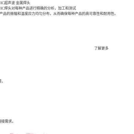
NIC超声波 金属焊头
ONIC焊头对每种产品进行精确的分析，加工和测试
产品的振幅和温度应力均匀分布，从而确保每种产品的高可靠性和耐用性。
了解更多
要。
熔接需求。