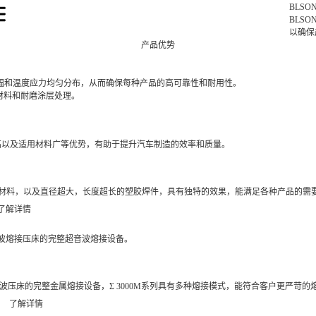
BLSO
BLS
以确保
产品优势
振幅和温度应力均匀分布，从而确保每种产品的高可靠性和耐用性。
材料和耐磨涂层处理。
高以及适用材料广等优势，有助于提升汽车制造的效率和质量。
VC等材料，以及直径超大，长度超长的塑胶焊件，具有独特的效果，能满足各种产品的需
了解详情
音波熔接压床的完整超音波熔接设备。
音波压床的完整金属熔接设备，Σ 3000M系列具有多种熔接模式，能符合客户更严苛的
了解详情