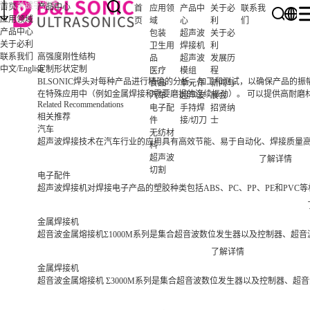
首页
产品中心
首
应用领
产品中
关于必
联系我
应用领域
页
域
心
利
们
产品中心
包装
超声波
关于必
关于必利
卫生用
焊接机
利
联系我们
高强度刚性结构
品
超声波
发展历
/
English
中文
定制形状定制
医疗
模组
程
BLSONIC焊头对每种产品进行精确的分析，加工和测试，以确保产品的
食品
单元件
新闻与
在特殊应用中（例如金属焊接和需要磨损的连续振动）。 可以提供高耐磨
汽车
超声波
展会
Related Recommendations
电子配
手持焊
招贤纳
相关推荐
件
接/切刀
士
汽车
无纺材
超声波焊接技术在汽车行业的应用具有高效节能、易于自动化、焊接质量
料
超声波
了解详情
切割
电子配件
超声波焊接机对焊接电子产品的塑胶种类包括ABS、PC、PP、PE和P
金属焊接机
超音波金属熔接机Σ1000M系列是集合超音波数位发生器以及控制器、超
了解详情
金属焊接机
超音波金属熔接机 Σ3000M系列是集合超音波数位发生器以及控制器、超