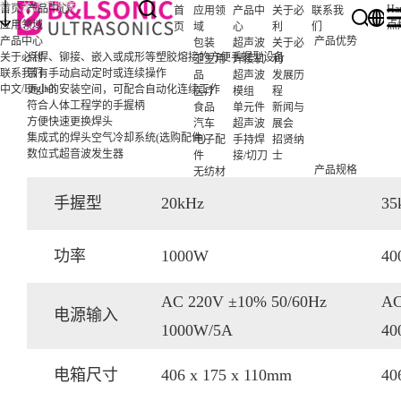
首页
产品中心
Ha
首
应用领
产品中
关于必
联系我
应用领域
点
页
域
心
利
们
产品中心
产品优势
包装
超声波
关于必
关于必利
点焊、铆接、嵌入或成形等塑胶熔接的方便手握型设备
卫生用
焊接机
利
联系我们
带有手动启动定时或连续操作
品
超声波
发展历
/
English
中文
更小的安装空间，可配合自动化连续工作
医疗
模组
程
符合人体工程学的手握柄
食品
单元件
新闻与
方便快速更换焊头
汽车
超声波
展会
集成式的焊头空气冷却系统(选购配件)
电子配
手持焊
招贤纳
数位式超音波发生器
件
接/切刀
士
产品规格
无纺材
料
手握型
20
kHz
35
超声波
切割
功率
1000W
40
AC 220V ±10% 50/60Hz
AC
电源输入
1000W/5A
40
电箱尺寸
406 x 175
x
110mm
40