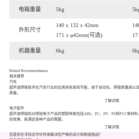
电箱重量
5kg
5
k
140
x
132
x
42mm
14
外形尺寸
171
x
φ42mm(可选)
17
机器重量
6
kg
6
k
Related Recommendations
相关推荐
汽车
超声波焊接技术在汽车行业的应用具有高效节能、易于自动化、焊接质量高以
质量。
了解详情
电子配件
超声波焊接机对焊接电子产品的塑胶种类包括ABS、PC、PP、PE和PVC等
的效果，能满足各种产品的需要。
了解详情
您是否在寻找合作伙伴来解决您严格的设计和制造挑战？